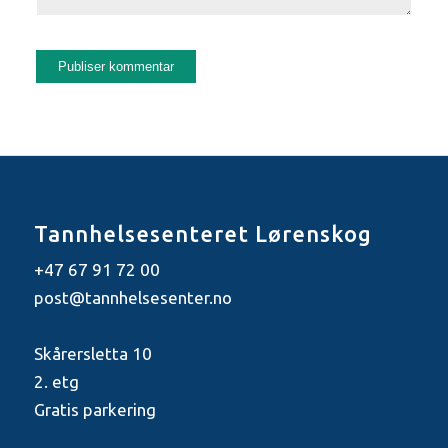
Tannhelsesenteret Lørenskog
+47 67 91 72 00
post@tannhelsesenter.no
Skårersletta 10
2. etg
Gratis parkering