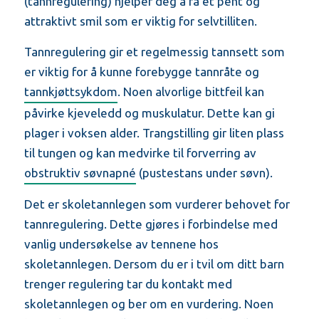
(tannregulering) hjelper deg å få et pent og
attraktivt smil som er viktig for selvtilliten.
Tannregulering gir et regelmessig tannsett som
er viktig for å kunne forebygge tannråte og
tannkjøttsykdom
. Noen alvorlige bittfeil kan
påvirke kjeveledd og muskulatur. Dette kan gi
plager i voksen alder. Trangstilling gir liten plass
til tungen og kan medvirke til forverring av
obstruktiv søvnapné
(pustestans under søvn).
Det er skoletannlegen som vurderer behovet for
tannregulering. Dette gjøres i forbindelse med
vanlig undersøkelse av tennene hos
skoletannlegen. Dersom du er i tvil om ditt barn
trenger regulering tar du kontakt med
skoletannlegen og ber om en vurdering. Noen