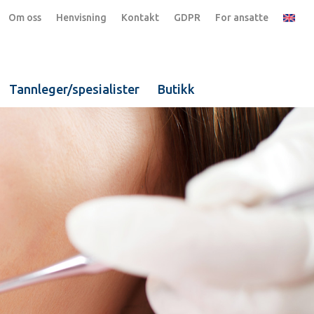
Om oss
Henvisning
Kontakt
GDPR
For ansatte
Tannleger/spesialister
Butikk