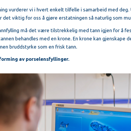
ning vurderer vi i hvert enkelt tilfelle i samarbeid med deg.
r det viktig for oss å gjøre erstatningen så naturlig som mul
nnfylling må det være tilstrekkelig med tann igjen for å fest
 tannen behandles med en krone. En krone kan gjenskape d
nen bruddstyrke som en frisk tann.
tforming av porselensfyllinger.