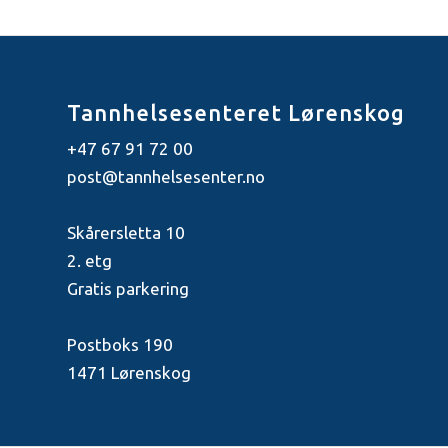
Tannhelsesenteret Lørenskog
+47 67 91 72 00
post@tannhelsesenter.no
Skårersletta 10
2. etg
Gratis parkering
Postboks 190
1471 Lørenskog