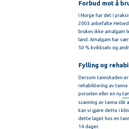
Forbud mot å br
I Norge har det i praks
2003 anbefalte Helsedi
brukes ikke amalgam len
land. Amalgam har vært 
50 % kvikksølv og andre
Fylling og rehab
Dersom tannskaden er s
rehabilitering av tanna
porselen eller en ny
ta
scanning av tanna slik 
kan vi gjøre dette i k
dette laget hos en tan
14 dager.