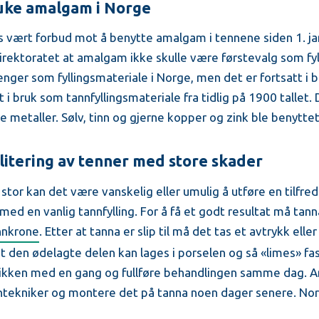
uke amalgam i Norge
is vært forbud mot å benytte amalgam i tennene siden 1. ja
rektoratet at amalgam ikke skulle være førstevalg som fyl
ger som fyllingsmateriale i Norge, men det er fortsatt i b
i bruk som tannfyllingsmateriale fra tidlig på 1900 tallet. 
 metaller. Sølv, tinn og gjerne kopper og zink ble benyttet
ilitering av tenner med store skader
tor kan det være vanskelig eller umulig å utføre en tilfred
 med en vanlig tannfylling. For å få et godt resultat må ta
nnkrone
. Etter at tanna er slip til må det tas et avtrykk elle
at den ødelagte delen kan lages i porselen og så «limes» fa
linikken med en gang og fullføre behandlingen samme dag. A
ntekniker og montere det på tanna noen dager senere. Norm