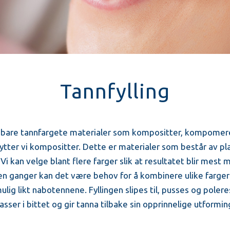
Tannfylling
 vi bare tannfargete materialer som kompositter, kompomere
enytter vi kompositter. Dette er materialer som består av p
i kan velge blant flere farger slik at resultatet blir mest m
en ganger kan det være behov for å kombinere ulike farger 
ig likt nabotennene. Fyllingen slipes til, pusses og poleres 
sser i bittet og gir tanna tilbake sin opprinnelige utformin