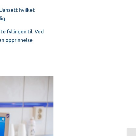
 Uansett hvilket
ig.
e fyllingen til. Ved
en opprinnelse