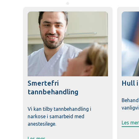
Smertefri
Hull 
tannbehandling
Behandl
vanligvi
Vi kan tilby tannbehandling i
narkose i samarbeid med
Les mer
anestesilege.
Les mer