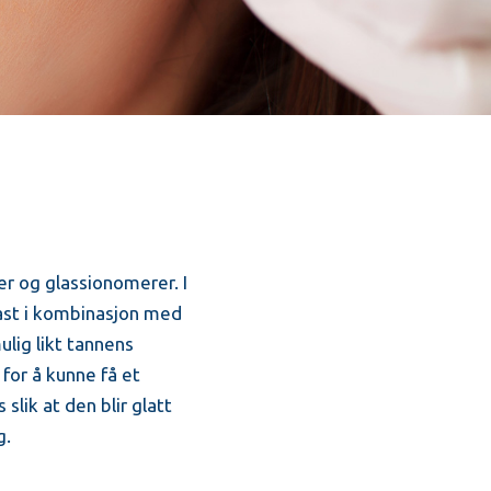
r og glassionomerer. I
last i kombinasjon med
ulig likt tannens
for å kunne få et
slik at den blir glatt
g.