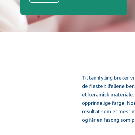
Til tannfylling bruker
de fleste tilfellene b
et keramisk materiale. V
opprinnelige farge. No
resultat som er mest mul
og får en fasong som pa