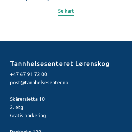
Se kart
Tannhelsesenteret Lørenskog
+47 67 91 72 00
post@tannhelsesenter.no
Skårersletta 10
2. etg
Gratis parkering
Postboks 190