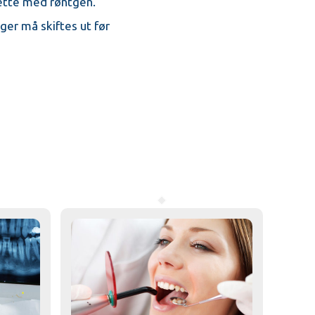
dette med røntgen.
nger må skiftes ut før