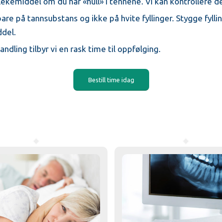
lekemiddel om du har «hull» i tennene. Vi kan kontrollere 
are på tannsubstans og ikke på hvite fyllinger. Stygge fylli
del.
dling tilbyr vi en rask time til oppfølging.
Bestill time idag