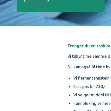
Trenger du en rask t
Vi tilbyr time samme da
Du kan også få time kv
Vi fjerner tannstein
Fast pris kr. 730,-
Vi selger middel til
Tannbleking er mest 