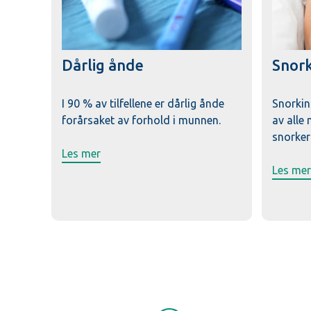
Dårlig ånde
Snor
I 90 % av tilfellene er dårlig ånde
Snorkin
forårsaket av forhold i munnen.
av alle
snorker
Les mer
Les mer