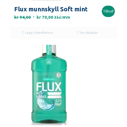
Flux munnskyll Soft mint
Tilbud!
Opprinnelig
Nåværende
kr
94,00
kr
70,00
Eksl MVA
pris
pris
var:
er:
Legg i handlekurv
Vis detaljer
kr 94,00.
kr 70,00.