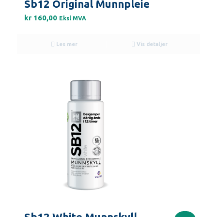
Sb12 Original Munnpleie
kr
160,00
Eksl MVA
Les mer
Vis detaljer
Sb12 White Munnskyll