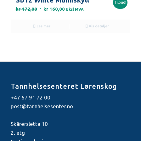
Tilbud!
Opprinnelig
Nåværende
kr
172,00
kr
160,00
Eksl MVA
pris
pris
var:
er:
Les mer
Vis detaljer
kr 172,00.
kr 160,00.
Tannhelsesenteret Lørenskog
+47 67 91 72 00
post@tannhelsesenter.no
Skårersletta 10
2. etg