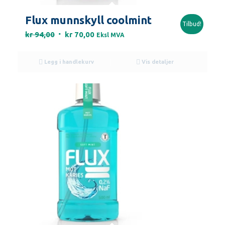
Flux munnskyll coolmint
Tilbud!
Opprinnelig
Nåværende
kr
94,00
kr
70,00
Eksl MVA
pris
pris
var:
er:
Legg i handlekurv
Vis detaljer
kr 94,00.
kr 70,00.