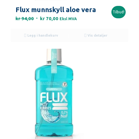
Flux munnskyll aloe vera
Tilbud!
Opprinnelig
Nåværende
kr
94,00
kr
70,00
Eksl MVA
pris
pris
var:
er:
Legg i handlekurv
Vis detaljer
kr 94,00.
kr 70,00.