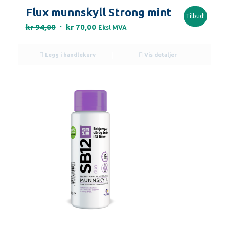
Flux munnskyll Strong mint
Tilbud!
Opprinnelig
Nåværende
kr
94,00
kr
70,00
Eksl MVA
pris
pris
var:
er:
Legg i handlekurv
Vis detaljer
kr 94,00.
kr 70,00.