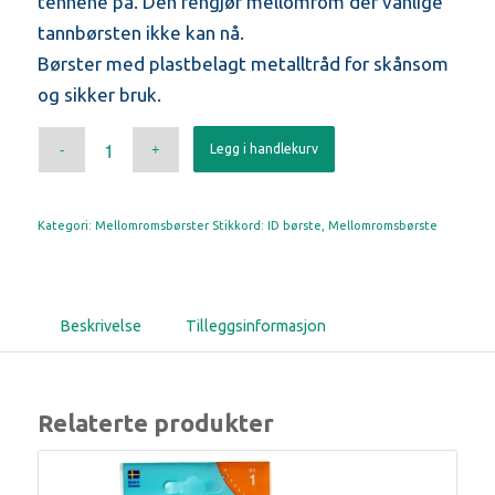
tennene på. Den rengjør mellomrom der vanlige
tannbørsten ikke kan nå.
Børster med plastbelagt metalltråd for skånsom
og sikker bruk.
Legg i handlekurv
Kategori:
Mellomromsbørster
Stikkord:
ID børste
,
Mellomromsbørste
Beskrivelse
Tilleggsinformasjon
Relaterte produkter