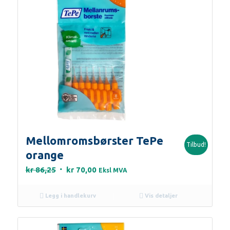
Mellomromsbørster TePe
Tilbud!
orange
Opprinnelig
Nåværende
kr
86,25
kr
70,00
Eksl MVA
pris
pris
var:
er:
Legg i handlekurv
Vis detaljer
kr 86,25.
kr 70,00.