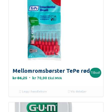
Mellomromsbørster TePe rød
Tilbud!
Opprinnelig
Nåværende
kr
86,25
kr
70,00
Eksl MVA
pris
pris
var:
er:
Legg i handlekurv
Vis detaljer
kr 86,25.
kr 70,00.