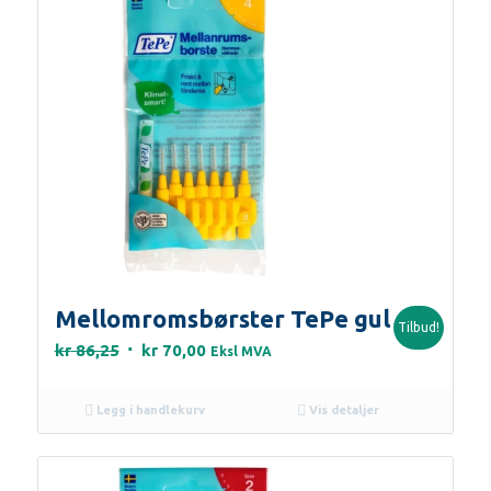
Mellomromsbørster TePe gul
Tilbud!
Opprinnelig
Nåværende
kr
86,25
kr
70,00
Eksl MVA
pris
pris
var:
er:
Legg i handlekurv
Vis detaljer
kr 86,25.
kr 70,00.