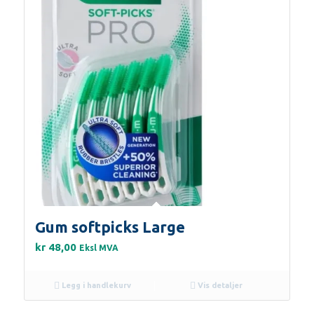
Gum softpicks Large
kr
48,00
Eksl MVA
Legg i handlekurv
Vis detaljer