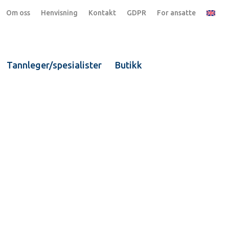
Om oss
Henvisning
Kontakt
GDPR
For ansatte
Tannleger/spesialister
Butikk