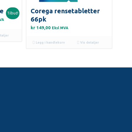
pe
Corega rensetabletter
Tilbud!
66pk
ende
MVA
kr
149,00
Eksl MVA
taljer
,00.
Legg i handlekurv
Vis detaljer