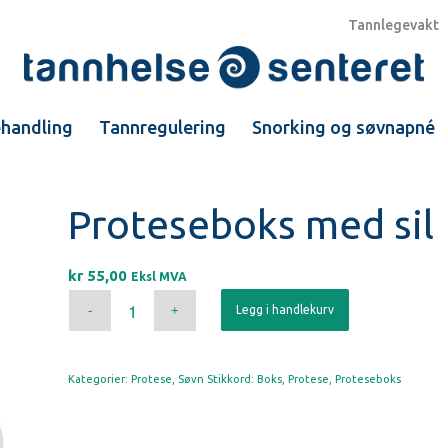
Tannlegevakt
ehandling
Tannregulering
Snorking og søvnapné
Proteseboks med sil
kr
55,00
Eksl MVA
Legg i handlekurv
Kategorier:
Protese
,
Søvn
Stikkord:
Boks
,
Protese
,
Proteseboks