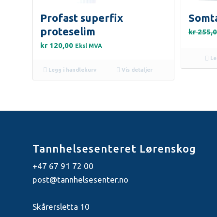
Profast superfix
Somt
proteselim
kr
255,0
kr
120,00
Eksl MVA
Le
Legg i handlekurv
Vis detaljer
Tannhelsesenteret Lørenskog
+47 67 91 72 00
post@tannhelsesenter.no
Skårersletta 10