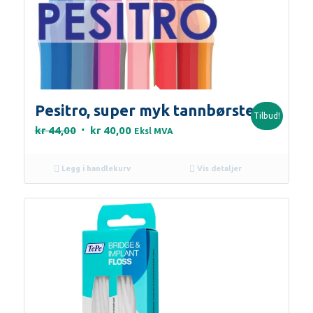
Pesitro, super myk tannbørste
Tilbud!
Opprinnelig
Nåværende
kr
44,00
kr
40,00
Eksl MVA
pris
pris
var:
er:
Legg i handlekurv
Vis detaljer
kr 44,00.
kr 40,00.