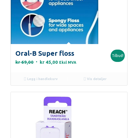
Oral-B Super floss
Tilbud!
Opprinnelig
Nåværende
kr
69,00
kr
45,00
Eksl MVA
pris
pris
var:
er:
Legg i handlekurv
Vis detaljer
kr 69,00.
kr 45,00.