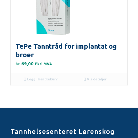
TePe Tanntråd for implantat og
broer
kr
69,00
Eksl MVA
Legg i handlekurv
Vis detaljer
Tannhelsesenteret Lørenskog