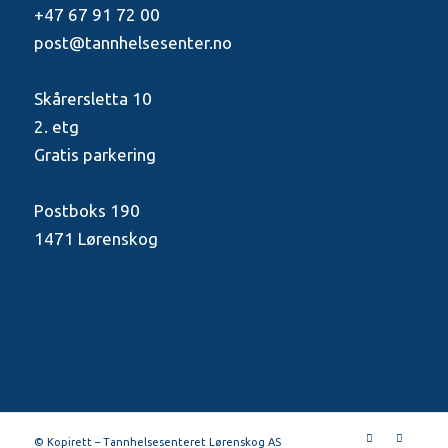
+47 67 91 72 00
post@tannhelsesenter.no
Skårersletta 10
2. etg
Gratis parkering
Postboks 190
1471 Lørenskog
© Kopirett – Tannhelsesenteret Lørenskog AS