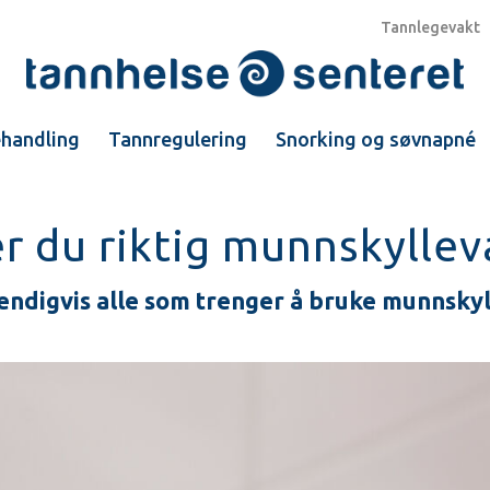
Tannlegevakt
ehandling
Tannregulering
Snorking og søvnapné
er du riktig munnskylle
endigvis alle som trenger å bruke munnskyll