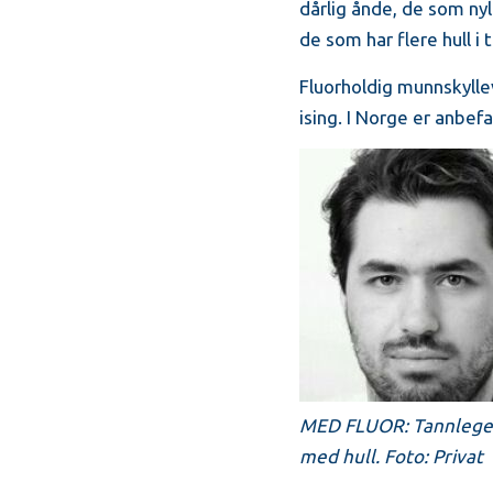
dårlig ånde, de som nyl
de som har flere hull i
Fluorholdig munnskyll
ising. I Norge er anbefa
MED FLUOR: Tannlege A
med hull. Foto: Privat