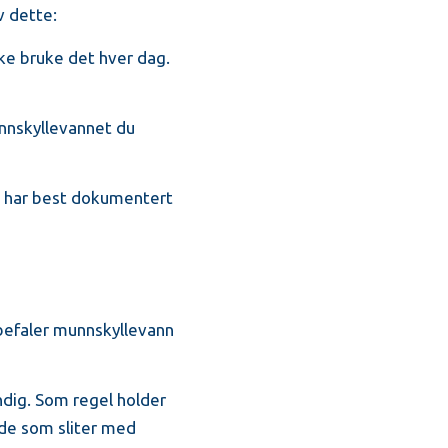
v dette:
kke bruke det hver dag.
unnskyllevannet du
m har best dokumentert
befaler munnskyllevann
endig. Som regel holder
 de som sliter med