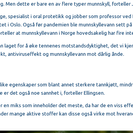
g. Men dette er bare en av flere typer munnskyll, forteller J
ge, spesialist i oral protetikk og jobber som professor ve
etet i Oslo. Også før pandemien ble munnskyllevann sett på 
rteller at munnskyllevann i Norge hovedsakelig har fire int
n laget for å øke tennenes motstandsdyktighet, det vi kjen
ekt, antiviruseffekt og munnskyllevann mot dårlig ånde.
ulike egenskaper som blant annet sterkere tannkjøtt, mindr
e er det også noe sannhet i, forteller Ellingsen.
 en miks som inneholder det meste, da har de en viss effek
nder mange aktive stoffer kan disse også virke mot hvera