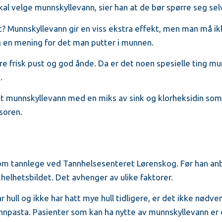
kal velge munnskyllevann, sier han at de bør spørre seg sel
et? Munnskyllevann gir en viss ekstra effekt, men man må i
 en mening for det man putter i munnen.
re frisk pust og god ånde. Da er det noen spesielle ting m
.
et munnskyllevann med en miks av sink og klorheksidin so
ssoren.
som tannlege ved Tannhelsesenteret Lørenskog. Før han an
å helhetsbildet. Det avhenger av ulike faktorer.
 hull og ikke har hatt mye hull tidligere, er det ikke nødv
nnpasta. Pasienter som kan ha nytte av munnskyllevann er