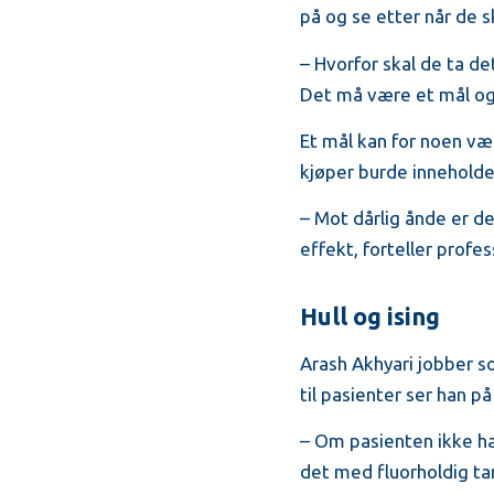
på og se etter når de s
– Hvorfor skal de ta d
Det må være et mål og
Et mål kan for noen væ
kjøper burde inneholde
– Mot dårlig ånde er d
effekt, forteller profe
Hull og ising
Arash Akhyari jobber 
til pasienter ser han p
– Om pasienten ikke har
det med fluorholdig ta