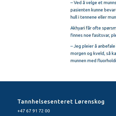
– Ved å velge et munns
pasienten kunne bevar
hull i tennene eller mu
Akhyari får ofte spørs
finnes noe fasitsvar, p
– Jeg pleier å anbefal
morgen og kveld, så kan
munnen med fluorholdig
Tannhelsesenteret Lørenskog
+47 67 91 72 00