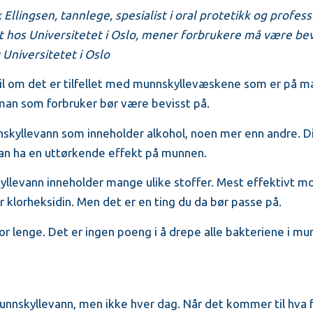
 Ellingsen, tannlege, spesialist i oral protetikk og profes
 hos Universitetet i Oslo, mener forbrukere må være bevi
Universitetet i Oslo
 til om det er tilfellet med munnskyllevæskene som er på m
 man som forbruker bør være bevisst på.
skyllevann som inneholder alkohol, noen mer enn andre. Di
 kan ha en uttørkende effekt på munnen.
yllevann inneholder mange ulike stoffer. Mest effektivt mo
 klorheksidin. Men det er en ting du da bør passe på.
or lenge. Det er ingen poeng i å drepe alle bakteriene i mu
munnskyllevann, men ikke hver dag. Når det kommer til hva