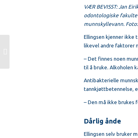
VÆR BEVISST: Jan Eirik
odontologiske fakultet
munnskyllevann. Foto: 
Ellingsen kjenner ikke
likevel andre faktorer
Vanlig tannbehandling på kvelden og
i helgene uten tillegg i prisen
– Det finnes noen munn
til å bruke. Alkoholen
Antibakterielle munnsk
tannkjøttbetennelse, er
– Den må ikke brukes f
Dårlig ånde
Ellingsen selv bruker 