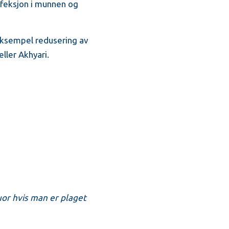
infeksjon i munnen og
eksempel redusering av
eller Akhyari.
or hvis man er plaget