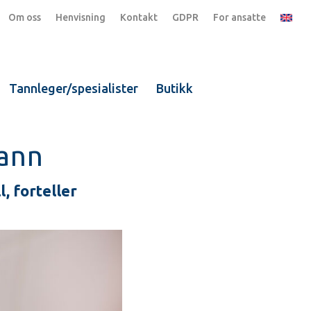
Om oss
Henvisning
Kontakt
GDPR
For ansatte
Tannleger/spesialister
Butikk
vann
, forteller