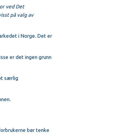
sor ved Det
sst på valg av
arkedet i Norge. Det er
sse er det ingen grunn
t særlig
nnen.
 forbrukerne bør tenke