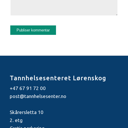
Tannhelsesenteret Lørenskog
+47 67 91 72 00
post@tannhelsesenter.no
Skårersletta 10
2. etg